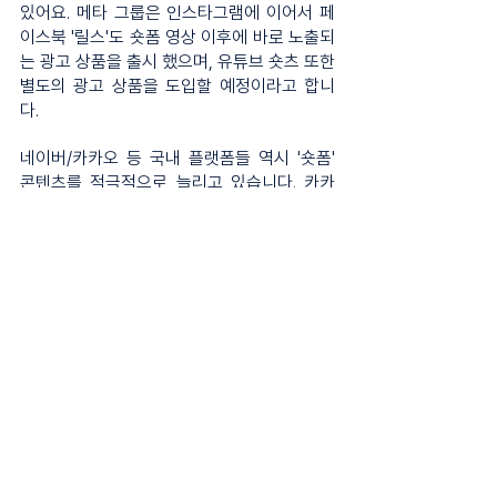
있어요. 메타 그룹은 인스타그램에 이어서 페
이스북 '릴스'도 숏폼 영상 이후에 바로 노출되
는 광고 상품을 출시 했으며, 유튜브 숏츠 또한 
별도의 광고 상품을 도입할 예정이라고 합니
다.
네이버/카카오 등 국내 플랫폼들 역시 '숏폼' 
콘텐츠를 적극적으로 늘리고 있습니다. 카카
오는 카카오톡 서비스에 '카카오 쇼츠' 탭을 신
설하여 기존 숏츠나 릴스처럼, 카카오톡 내에
서도 숏폼 콘텐츠를 볼 수 있도록 개편할 예정
입니다. 또한, '카카오웹툰'에서도 '채팅소설'이
라는 신규 서비스를 런칭해 숏폼 콘텐츠를 제
공하고 있어요. 
네이버 역시 숏폼을 결합한 서비스들을 잇달
아 선보이고 있습니다. 네이버는 최근 뉴스 서
비스를 개편하여, 20대들을 위한 숏폼 기사를 
제공하고 있으며, 네이버 쇼핑 서비스에서 상
품을 짧은 영상을 통해 소개하고 판매하는 '숏